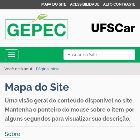
MAPA DO SITE
ACESSIBILIDADE
ALTO CONTRASTE
N
Busca
Toggle navigation
a
Busca Avançada…
v
Você está aqui:
Página Inicial
e
Mapa do Site
g
a
Uma visão geral do conteúdo disponível no site.
ç
Mantenha o ponteiro do mouse sobre o item por
ã
alguns segundos para visualizar sua descrição.
o
Sobre