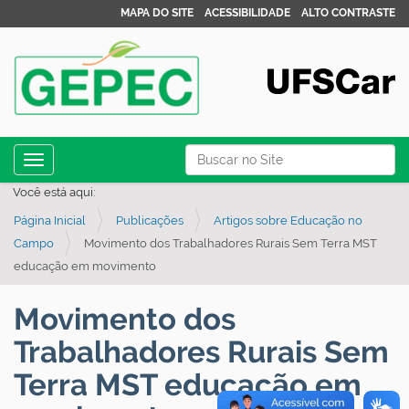
MAPA DO SITE
ACESSIBILIDADE
ALTO CONTRASTE
N
Busca
Toggle navigation
a
Busca Avançada…
Você está aqui:
v
Página Inicial
Publicações
Artigos sobre Educação no
e
Campo
Movimento dos Trabalhadores Rurais Sem Terra MST
g
educação em movimento
a
ç
Movimento dos
ã
Trabalhadores Rurais Sem
o
Terra MST educação em