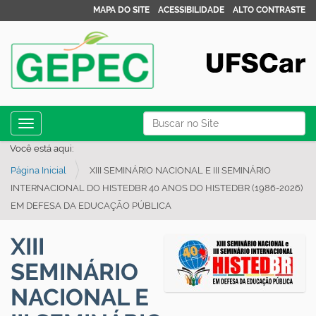
MAPA DO SITE
ACESSIBILIDADE
ALTO CONTRASTE
N
Busca
Toggle navigation
a
Busca Avançada…
Você está aqui:
v
Página Inicial
XIII SEMINÁRIO NACIONAL E III SEMINÁRIO
e
INTERNACIONAL DO HISTEDBR 40 ANOS DO HISTEDBR (1986-2026)
g
EM DEFESA DA EDUCAÇÃO PÚBLICA
a
ç
XIII
ã
SEMINÁRIO
o
NACIONAL E