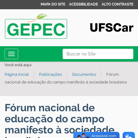
MAPA DO SITE
ACESSIBILIDADE
ALTO CONTRASTE
N
Busca
Toggle navigation
a
Busca Avançada…
Você está aqui:
v
Página Inicial
Publicações
Documentos
Fórum
e
nacional de educação do campo manifesto à sociedade brasileira
g
a
ç
Fórum nacional de
ã
educação do campo
o
manifesto à sociedade