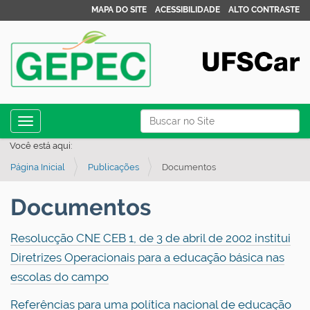
MAPA DO SITE
ACESSIBILIDADE
ALTO CONTRASTE
N
Busca
Toggle navigation
a
Busca Avançada…
Você está aqui:
v
Página Inicial
Publicações
Documentos
e
g
Documentos
a
ç
Resolucção CNE CEB 1, de 3 de abril de 2002 institui
ã
Diretrizes Operacionais para a educação básica nas
o
escolas do campo
Referências para uma política nacional de educação