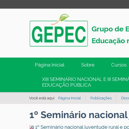
Grupo de E
Educação 
N
Página Inicial
Sobre
Cursos
a
v
XIII SEMINÁRIO NACIONAL E III SEM
EDUCAÇÃO PÚBLICA
e
g
Você está aqui:
Página Inicial
Publicações
Doc
a
ç
1º Seminário nacional 
ã
o
1º Seminário nacional juventude rural e polí