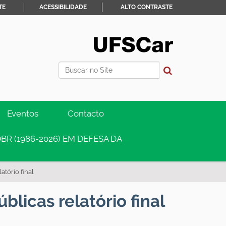
TE
ACESSIBILIDADE
ALTO CONTRASTE
Busca
Busca Avançada…
Eventos
Contacto
BR (1986-2026) EM DEFESA DA
atório final
blicas relatório final