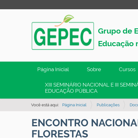
Grupo de E
Educação 
N
Página Inicial
Sobre
Cursos
a
v
XIII SEMINÁRIO NACIONAL E III SEM
EDUCAÇÃO PÚBLICA
e
g
Você está aqui:
Página Inicial
Publicações
Doc
a
ç
ENCONTRO NACIONAL
ã
FLORESTAS
o