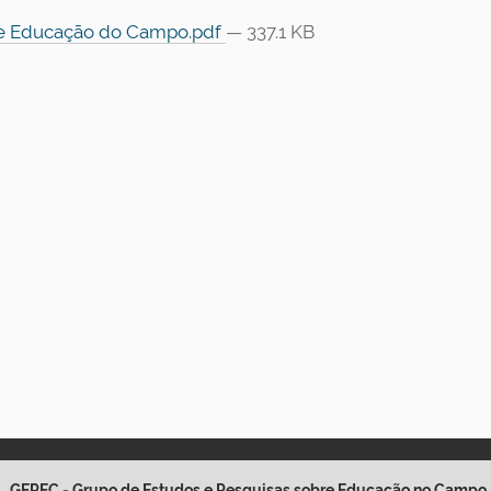
e Educação do Campo.pdf
— 337.1 KB
GEPEC - Grupo de Estudos e Pesquisas sobre Educação no Campo