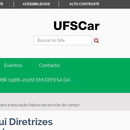
TE
ACESSIBILIDADE
ALTO CONTRASTE
Busca
Busca Avançada…
Eventos
Contacto
BR (1986-2026) EM DEFESA DA
s para a educação básica nas escolas do campo
i Diretrizes