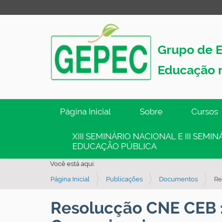
Grupo de E
Educação 
N
Página Inicial
Sobre
Cursos
a
v
XIII SEMINÁRIO NACIONAL E III SEM
EDUCAÇÃO PÚBLICA
e
g
Você está aqui:
a
Página Inicial
Publicações
Documentos
Re
ç
ã
Resolucção CNE CEB 1, 
o