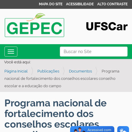
MAPA DO SITE
ACESSIBILIDADE
ALTO CONTRASTE
N
Busca
Toggle navigation
a
Busca Avançada…
Você está aqui:
v
Página Inicial
Publicações
Documentos
Programa
e
nacional de fortalecimento dos conselhos escolares conselho
g
escolar e a educação do campo
a
ç
Programa nacional de
ã
fortalecimento dos
o
conselhos escolares