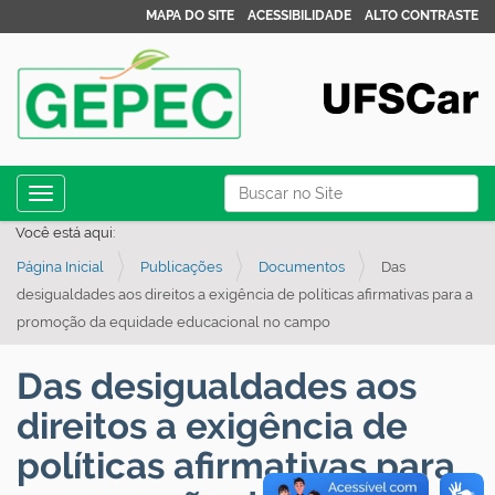
MAPA DO SITE
ACESSIBILIDADE
ALTO CONTRASTE
N
Busca
Toggle navigation
a
Busca Avançada…
Você está aqui:
v
Página Inicial
Publicações
Documentos
Das
e
desigualdades aos direitos a exigência de políticas afirmativas para a
g
promoção da equidade educacional no campo
a
ç
Das desigualdades aos
ã
direitos a exigência de
o
políticas afirmativas para