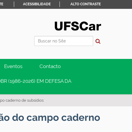
TE
ACESSIBILIDADE
ALTO CONTRASTE
Busca
Busca Avançada…
Eventos
Contacto
BR (1986-2026) EM DEFESA DA
mpo caderno de subsídios
ação do campo caderno