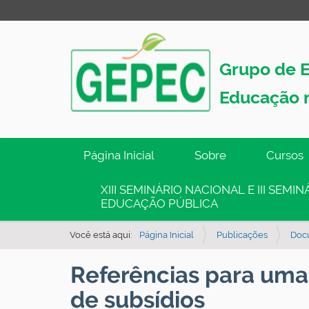
Grupo de E
Educação 
N
Página Inicial
Sobre
Cursos
a
v
XIII SEMINÁRIO NACIONAL E III SEM
EDUCAÇÃO PÚBLICA
e
g
Você está aqui:
Página Inicial
Publicações
Doc
a
ç
Referências para uma
ã
de subsídios
o