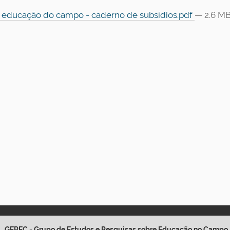
e educação do campo - caderno de subsídios.pdf
— 2.6 M
GEPEC - Grupo de Estudos e Pesquisas sobre Educação no Campo