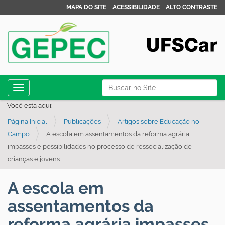
MAPA DO SITE
ACESSIBILIDADE
ALTO CONTRASTE
N
Busca
Toggle navigation
a
Busca Avançada…
Você está aqui:
v
Página Inicial
Publicações
Artigos sobre Educação no
e
Campo
A escola em assentamentos da reforma agrária
g
impasses e possibilidades no processo de ressocialização de
a
crianças e jovens
ç
ã
A escola em
o
assentamentos da
reforma agrária impasses