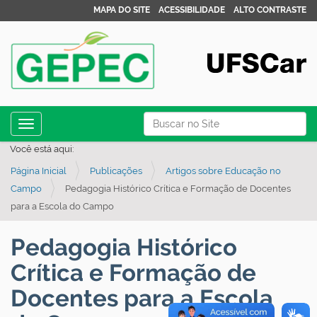
MAPA DO SITE
ACESSIBILIDADE
ALTO CONTRASTE
N
Busca
Toggle navigation
a
Busca Avançada…
Você está aqui:
v
Página Inicial
Publicações
Artigos sobre Educação no
e
Campo
Pedagogia Histórico Crítica e Formação de Docentes
g
para a Escola do Campo
a
ç
Pedagogia Histórico
ã
Crítica e Formação de
o
Docentes para a Escola