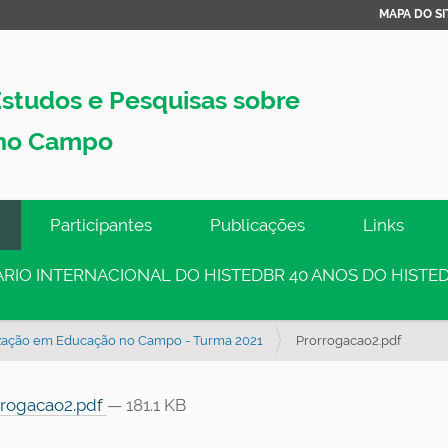
MAPA DO SI
studos e Pesquisas sobre
no Campo
Participantes
Publicações
Links
INÁRIO INTERNACIONAL DO HISTEDBR 40 ANOS DO HISTED
ização em Educação no Campo - Turma 2021
Prorrogacao2.pdf
rogacao2.pdf
— 181.1 KB