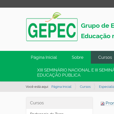
Grupo de E
Educação 
N
Página Inicial
Sobre
Cursos
a
v
XIII SEMINÁRIO NACIONAL E III SEM
EDUCAÇÃO PÚBLICA
e
g
Você está aqui:
Página Inicial
Cursos
Especial
a
ç
Cursos
Pror
ã
o