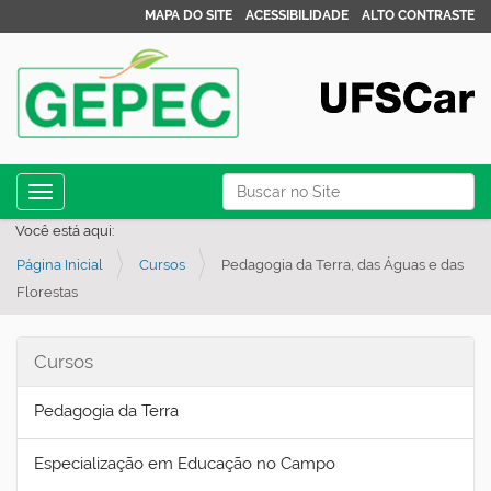
MAPA DO SITE
ACESSIBILIDADE
ALTO CONTRASTE
N
Busca
Toggle navigation
a
Busca Avançada…
Você está aqui:
v
Página Inicial
Cursos
Pedagogia da Terra, das Águas e das
e
Florestas
g
a
Cursos
ç
ã
Pedagogia da Terra
o
Especialização em Educação no Campo