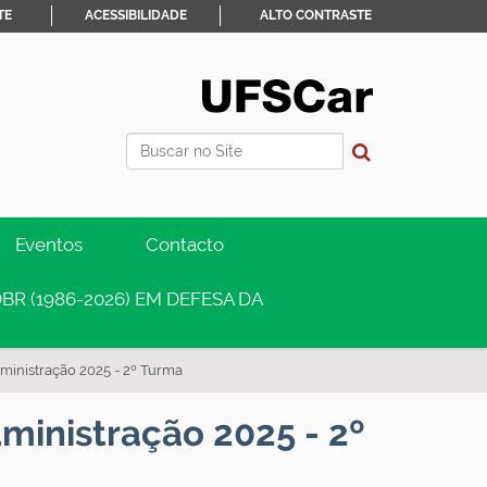
TE
ACESSIBILIDADE
ALTO CONTRASTE
Busca
Busca Avançada…
Eventos
Contacto
BR (1986-2026) EM DEFESA DA
dministração 2025 - 2º Turma
dministração 2025 - 2º