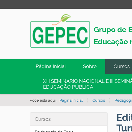
Grupo de E
Educação 
N
Página Inicial
Sobre
Cursos
a
v
XIII SEMINÁRIO NACIONAL E III SEM
EDUCAÇÃO PÚBLICA
e
g
Você está aqui:
Página Inicial
Cursos
Pedagogia
a
ç
Edi
Cursos
ã
Tu
o