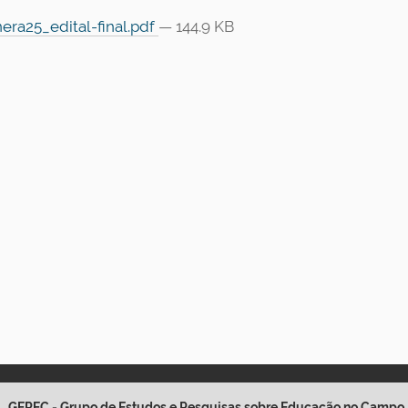
era25_edital-final.pdf
— 144.9 KB
GEPEC - Grupo de Estudos e Pesquisas sobre Educação no Campo