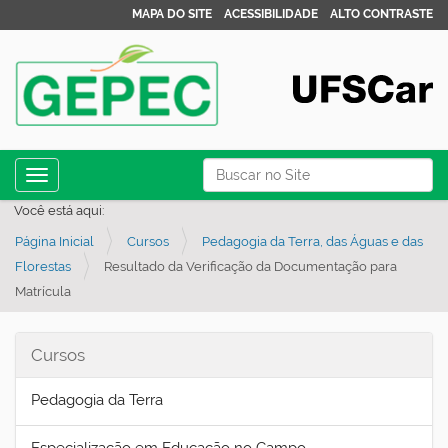
MAPA DO SITE
ACESSIBILIDADE
ALTO CONTRASTE
N
Busca
Toggle navigation
a
Busca Avançada…
Você está aqui:
v
Página Inicial
Cursos
Pedagogia da Terra, das Águas e das
e
Florestas
Resultado da Verificação da Documentação para
g
Matrícula
a
ç
Cursos
ã
o
Pedagogia da Terra