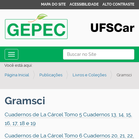
MAPA DO SITE
ACESSIBILIDADE
ALTO CONTRASTE
N
Busca
Toggle navigation
a
Busca Avançada…
Você está aqui:
v
Página Inicial
Publicações
Livros e Coleções
Gramsci
e
g
a
Gramsci
ç
ã
Cuadernos de La Cárcel Tomo 5 Cuadernos 13, 14, 15,
o
16, 17, 18 e 19
Cuadernos de La Cárcel Tomo 6 Cuadernos 20, 21, 22,