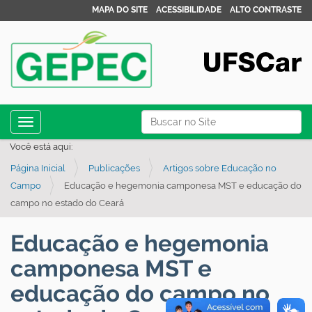
MAPA DO SITE
ACESSIBILIDADE
ALTO CONTRASTE
N
Busca
Toggle navigation
a
Busca Avançada…
Você está aqui:
v
Página Inicial
Publicações
Artigos sobre Educação no
e
Campo
Educação e hegemonia camponesa MST e educação do
g
campo no estado do Ceará
a
ç
Educação e hegemonia
ã
camponesa MST e
o
educação do campo no