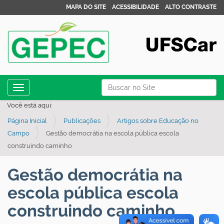
MAPA DO SITE
ACESSIBILIDADE
ALTO CONTRASTE
N
Busca
Toggle navigation
a
Busca Avançada…
Você está aqui:
v
Página Inicial
Publicações
Artigos sobre Educação no
e
Campo
Gestão democrátia na escola pública escola
g
construindo caminho
a
ç
Gestão democrátia na
ã
escola pública escola
o
construindo caminho