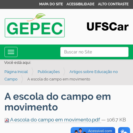
MAPA DO SITE
ACESSIBILIDADE
ALTO CONTRASTE
N
Busca
Toggle navigation
a
Busca Avançada…
Você está aqui:
v
Página Inicial
Publicações
Artigos sobre Educação no
e
Campo
A escola do campo em movimento
g
a
A escola do campo em
ç
movimento
ã
o
A escola do campo em movimento.pdf
— 106.7 KB