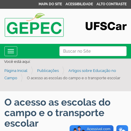
MAPA DO SITE
ACESSIBILIDADE
ALTO CONTRASTE
N
Busca
Toggle navigation
a
Busca Avançada…
Você está aqui:
v
Página Inicial
Publicações
Artigos sobre Educação no
e
Campo
O acesso as escolas do campo e o transporte escolar
g
a
ç
O acesso as escolas do
ã
campo e o transporte
o
escolar