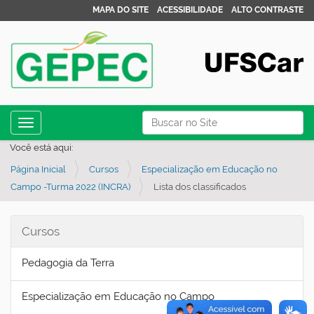
MAPA DO SITE
ACESSIBILIDADE
ALTO CONTRASTE
N
Busca
Toggle navigation
a
Busca Avançada…
Você está aqui:
v
Página Inicial
Cursos
Especialização em Educação no
e
Campo -Turma 2022 (INCRA)
Lista dos classificados
g
a
Cursos
ç
ã
Pedagogia da Terra
o
Especialização em Educação no Campo