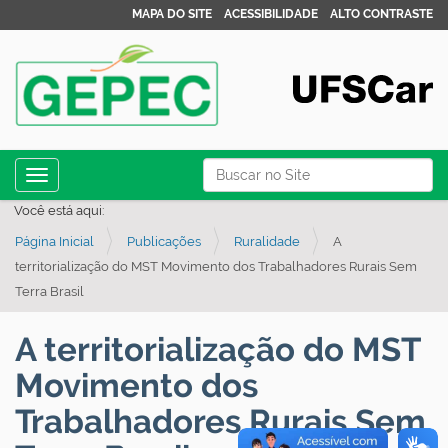
MAPA DO SITE
ACESSIBILIDADE
ALTO CONTRASTE
N
Busca
Toggle navigation
a
Busca Avançada…
Você está aqui:
v
Página Inicial
Publicações
Ruralidade
A
e
territorialização do MST Movimento dos Trabalhadores Rurais Sem
g
Terra Brasil
a
ç
A territorialização do MST
ã
Movimento dos
o
Trabalhadores Rurais Sem