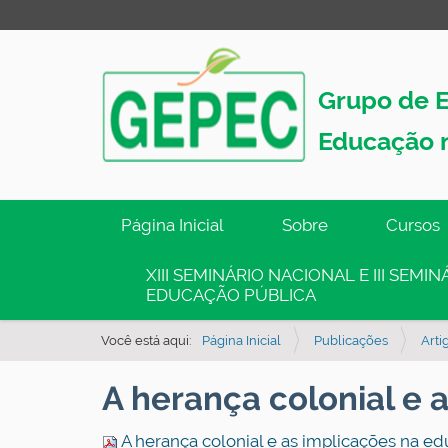
Grupo de E
Educação 
N
Página Inicial
Sobre
Cursos
a
v
XIII SEMINÁRIO NACIONAL E III SEM
EDUCAÇÃO PÚBLICA
e
g
Você está aqui:
Página Inicial
Publicações
Art
a
ç
A herança colonial e 
ã
o
A herança colonial e as implicações na e