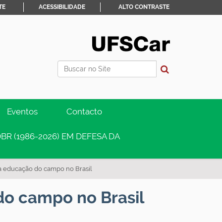
TE
ACESSIBILIDADE
ALTO CONTRASTE
Busca
Busca Avançada…
Eventos
Contacto
BR (1986-2026) EM DEFESA DA
na educação do campo no Brasil
do campo no Brasil