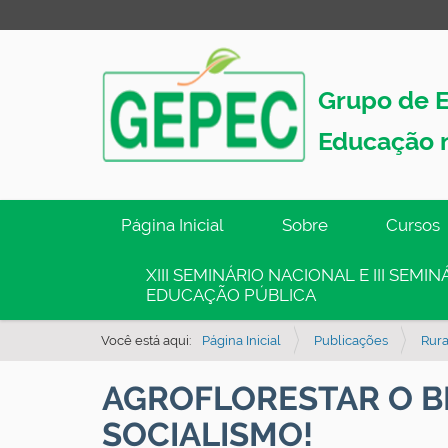
Grupo de E
Educação 
N
Página Inicial
Sobre
Cursos
a
v
XIII SEMINÁRIO NACIONAL E III SEM
EDUCAÇÃO PÚBLICA
e
g
Você está aqui:
Página Inicial
Publicações
Rura
a
ç
AGROFLORESTAR O B
ã
SOCIALISMO!
o