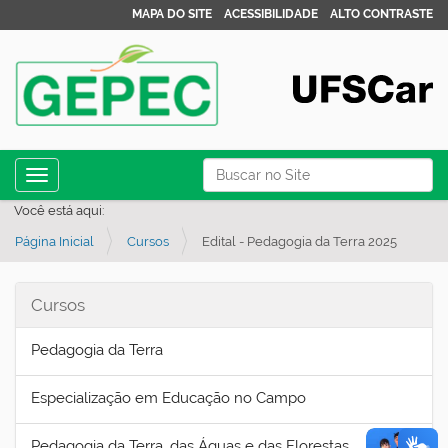
MAPA DO SITE
ACESSIBILIDADE
ALTO CONTRASTE
N
Busca
Toggle navigation
a
Busca Avançada…
Você está aqui:
v
Página Inicial
Cursos
Edital - Pedagogia da Terra 2025
e
g
a
Cursos
ç
Pedagogia da Terra
ã
o
Especialização em Educação no Campo
Pedagogia da Terra, das Águas e das Florestas