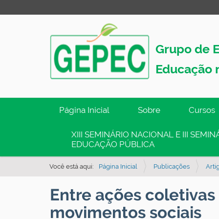
Grupo de E
Educação 
N
Página Inicial
Sobre
Cursos
a
v
XIII SEMINÁRIO NACIONAL E III SEM
EDUCAÇÃO PÚBLICA
e
g
Você está aqui:
Página Inicial
Publicações
Art
a
ç
Entre ações coletivas
ã
movimentos sociais
o