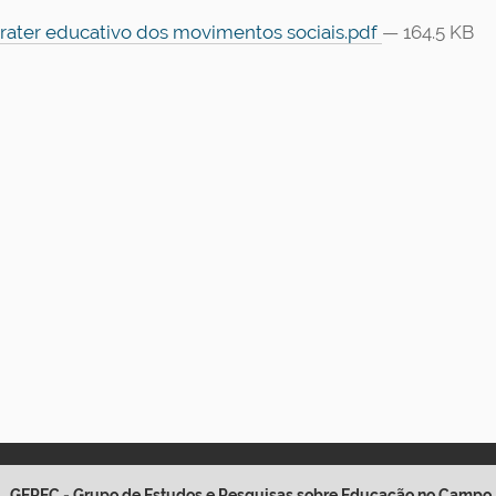
arater educativo dos movimentos sociais.pdf
— 164.5 KB
GEPEC - Grupo de Estudos e Pesquisas sobre Educação no Campo