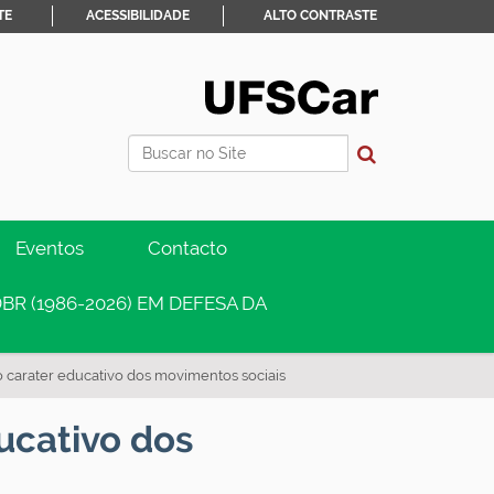
TE
ACESSIBILIDADE
ALTO CONTRASTE
Busca
Busca Avançada…
Eventos
Contacto
BR (1986-2026) EM DEFESA DA
 o carater educativo dos movimentos sociais
ducativo dos