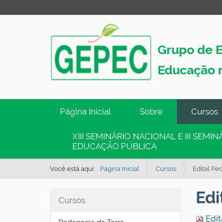
Grupo de E
Educação 
N
Página Inicial
Sobre
Cursos
a
v
XIII SEMINÁRIO NACIONAL E III SEM
EDUCAÇÃO PÚBLICA
e
g
Você está aqui:
Página Inicial
Cursos
Edital Pe
a
ç
Edi
Cursos
ã
o
Edit