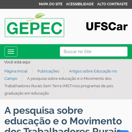
MAPA DO SITE
ACESSIBILIDADE
ALTO CONTRASTE
N
Busca
Toggle navigation
a
Busca Avançada…
Você está aqui:
v
Página Inicial
Publicações
Artigos sobre Educação no
e
Campo
A pesquisa sobre educação e o Movimento dos
g
Trabalhadores Rurais Sem Terra (MST) nos programas de pós
a
graduação em educação
ç
ã
A pesquisa sobre
o
educação e o Movimento
dos Trabalhadores Rurais