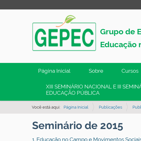
Grupo de E
Educação 
N
Página Inicial
Sobre
Cursos
a
v
XIII SEMINÁRIO NACIONAL E III SEM
EDUCAÇÃO PÚBLICA
e
g
Você está aqui:
Página Inicial
Publicações
Publ
a
ç
Seminário de 2015
ã
o
1. Educação no Campo e Movimentos Sociai