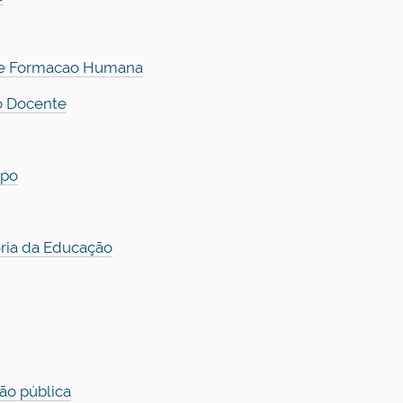
o e Formacao Humana
o Docente
mpo
ória da Educação
ção pública