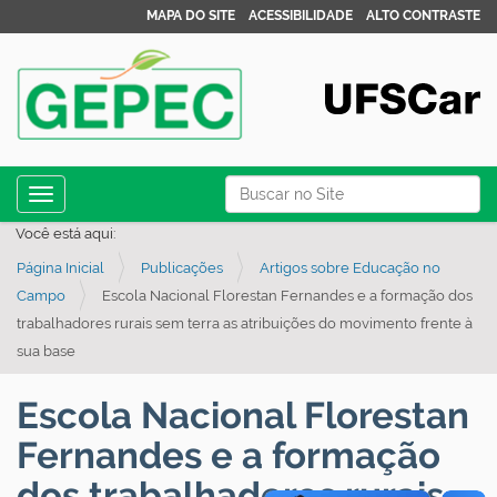
MAPA DO SITE
ACESSIBILIDADE
ALTO CONTRASTE
N
Busca
Toggle navigation
a
Busca Avançada…
Você está aqui:
v
Página Inicial
Publicações
Artigos sobre Educação no
e
Campo
Escola Nacional Florestan Fernandes e a formação dos
g
trabalhadores rurais sem terra as atribuições do movimento frente à
a
sua base
ç
ã
Escola Nacional Florestan
o
Fernandes e a formação
dos trabalhadores rurais