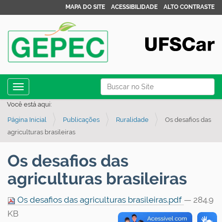
MAPA DO SITE
ACESSIBILIDADE
ALTO CONTRASTE
N
Busca
Toggle navigation
a
Busca Avançada…
Você está aqui:
v
Página Inicial
Publicações
Ruralidade
Os desafios das
e
agriculturas brasileiras
g
a
Os desafios das
ç
agriculturas brasileiras
ã
o
Os desafios das agriculturas brasileiras.pdf
— 284.9
KB