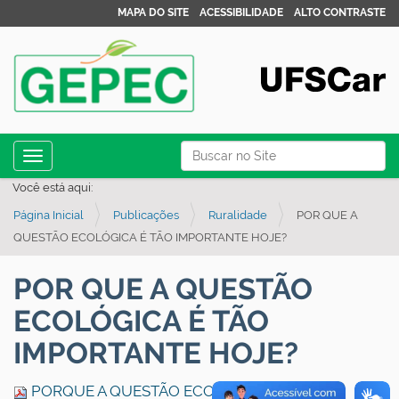
MAPA DO SITE
ACESSIBILIDADE
ALTO CONTRASTE
N
Busca
Toggle navigation
a
Busca Avançada…
Você está aqui:
v
Página Inicial
Publicações
Ruralidade
POR QUE A
e
QUESTÃO ECOLÓGICA É TÃO IMPORTANTE HOJE?
g
a
POR QUE A QUESTÃO
ç
ECOLÓGICA É TÃO
ã
o
IMPORTANTE HOJE?
PORQUE A QUESTÃO ECOLÓGICA É TÃO