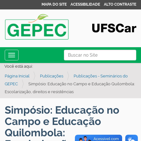
MAPA DO SITE
ACESSIBILIDADE
ALTO CONTRASTE
N
Busca
Toggle navigation
a
Busca Avançada…
Você está aqui:
v
Página Inicial
Publicações
Publicações - Seminários do
e
GEPEC
Simpósio: Educação no Campo e Educação Quilombola:
g
Escolarização, direitos e resistências
a
ç
Simpósio: Educação no
ã
Campo e Educação
o
Quilombola: