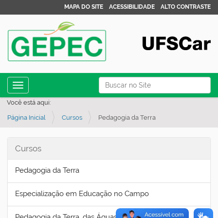
MAPA DO SITE
ACESSIBILIDADE
ALTO CONTRASTE
N
Busca
Toggle navigation
a
Busca Avançada…
Você está aqui:
v
Página Inicial
Cursos
Pedagogia da Terra
e
g
a
Cursos
ç
Pedagogia da Terra
ã
o
Especialização em Educação no Campo
Pedagogia da Terra, das Águas e das Florestas