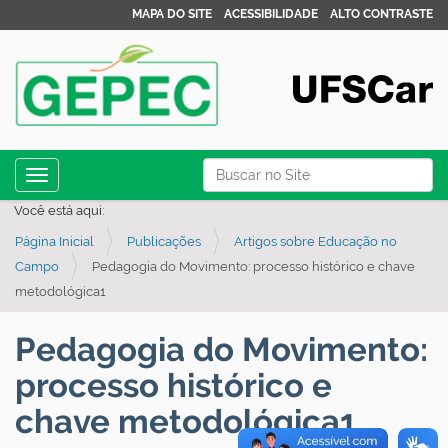
MAPA DO SITE
ACESSIBILIDADE
ALTO CONTRASTE
N
Busca
Toggle navigation
a
Busca Avançada…
Você está aqui:
v
Página Inicial
Publicações
Artigos sobre Educação no
e
Campo
Pedagogia do Movimento: processo histórico e chave
g
metodológica1
a
ç
Pedagogia do Movimento:
ã
processo histórico e
o
chave metodológica1