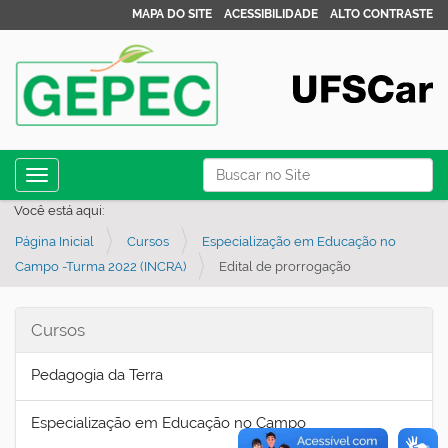
MAPA DO SITE
ACESSIBILIDADE
ALTO CONTRASTE
N
Busca
Toggle navigation
a
Busca Avançada…
Você está aqui:
v
Página Inicial
Cursos
Especialização em Educação no
e
Campo -Turma 2022 (INCRA)
Edital de prorrogação
g
a
Cursos
ç
ã
Pedagogia da Terra
o
Especialização em Educação no Campo