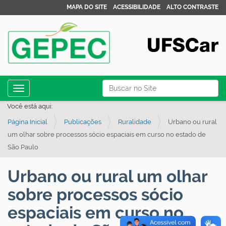
MAPA DO SITE
ACESSIBILIDADE
ALTO CONTRASTE
N
Busca
Toggle navigation
a
Busca Avançada…
Você está aqui:
v
Página Inicial
Publicações
Ruralidade
Urbano ou rural
e
um olhar sobre processos sócio espaciais em curso no estado de
g
São Paulo
a
ç
Urbano ou rural um olhar
ã
sobre processos sócio
o
espaciais em curso no