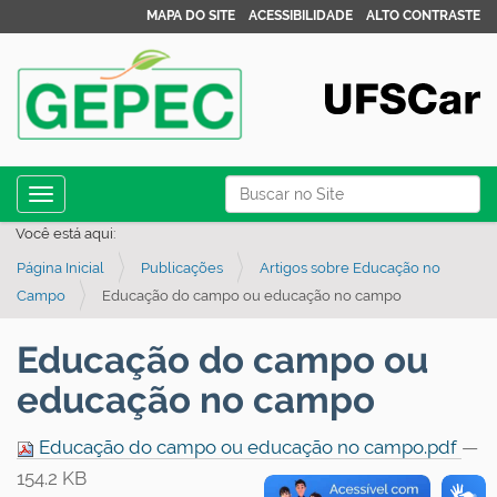
MAPA DO SITE
ACESSIBILIDADE
ALTO CONTRASTE
N
Busca
Toggle navigation
a
Busca Avançada…
Você está aqui:
v
Página Inicial
Publicações
Artigos sobre Educação no
e
Campo
Educação do campo ou educação no campo
g
a
Educação do campo ou
ç
educação no campo
ã
o
Educação do campo ou educação no campo.pdf
—
154.2 KB