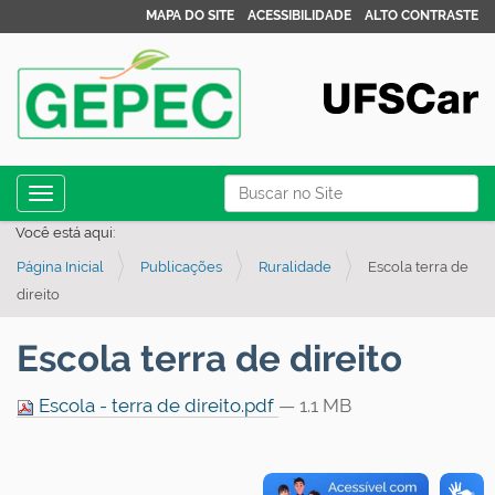
MAPA DO SITE
ACESSIBILIDADE
ALTO CONTRASTE
N
Busca
Toggle navigation
a
Busca Avançada…
Você está aqui:
v
Página Inicial
Publicações
Ruralidade
Escola terra de
e
direito
g
a
Escola terra de direito
ç
ã
Escola - terra de direito.pdf
— 1.1 MB
o