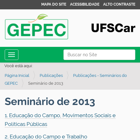
MAPA DO SITE
ACESSIBILIDADE
ALTO CONTRASTE
N
Busca
Toggle navigation
a
Busca Avançada…
Você está aqui:
v
Página Inicial
Publicações
Publicações - Seminários do
e
GEPEC
Seminário de 2013
g
a
Seminário de 2013
ç
ã
1. Educação do Campo, Movimentos Sociais e
o
Políticas Públicas
2. Educação do Campo e Trabalho