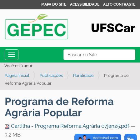
MAPA DO SITE
ACESSIBILIDADE
ALTO CONTRASTE
N
Busca
Toggle navigation
a
Busca Avançada…
Você está aqui:
v
Página Inicial
Publicações
Ruralidade
Programa de
e
Reforma Agrária Popular
g
a
Programa de Reforma
ç
Agrária Popular
ã
o
Cartilha - Programa Reforma Agrária 07jan25.pdf
—
3.2 MB