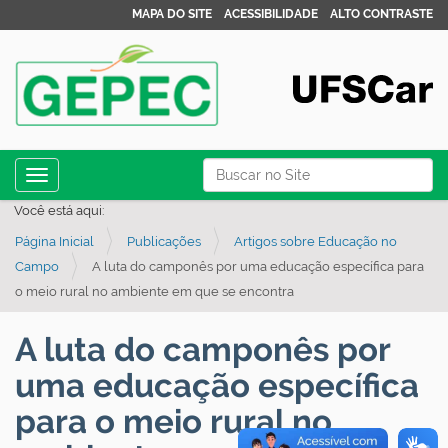
MAPA DO SITE
ACESSIBILIDADE
ALTO CONTRASTE
N
Busca
Toggle navigation
a
Busca Avançada…
Você está aqui:
v
Página Inicial
Publicações
Artigos sobre Educação no
e
Campo
A luta do camponês por uma educação específica para
g
o meio rural no ambiente em que se encontra
a
ç
A luta do camponês por
ã
uma educação específica
o
para o meio rural no