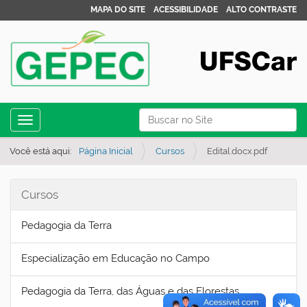
MAPA DO SITE
ACESSIBILIDADE
ALTO CONTRASTE
N
Busca
Toggle navigation
a
Busca Avançada…
v
Você está aqui:
Página Inicial
Cursos
Edital.docx.pdf
e
g
Cursos
a
Pedagogia da Terra
ç
ã
Especialização em Educação no Campo
o
Pedagogia da Terra, das Águas e das Florestas