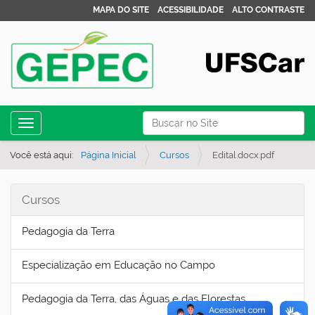
MAPA DO SITE
ACESSIBILIDADE
ALTO CONTRASTE
N
Busca
Toggle navigation
a
Busca Avançada…
v
Você está aqui:
Página Inicial
Cursos
Edital.docx.pdf
e
g
Cursos
a
Pedagogia da Terra
ç
ã
Especialização em Educação no Campo
o
Pedagogia da Terra, das Águas e das Florestas