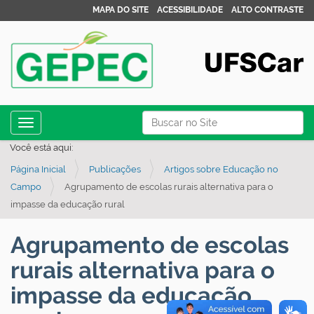
MAPA DO SITE
ACESSIBILIDADE
ALTO CONTRASTE
N
Busca
Toggle navigation
a
Busca Avançada…
Você está aqui:
v
Página Inicial
Publicações
Artigos sobre Educação no
e
Campo
Agrupamento de escolas rurais alternativa para o
g
impasse da educação rural
a
ç
Agrupamento de escolas
ã
rurais alternativa para o
o
impasse da educação