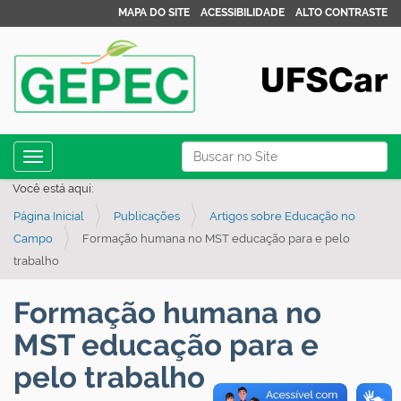
MAPA DO SITE
ACESSIBILIDADE
ALTO CONTRASTE
N
Busca
Toggle navigation
a
Busca Avançada…
Você está aqui:
v
Página Inicial
Publicações
Artigos sobre Educação no
e
Campo
Formação humana no MST educação para e pelo
g
trabalho
a
ç
Formação humana no
ã
MST educação para e
o
pelo trabalho