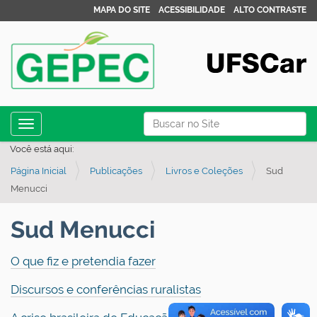
MAPA DO SITE
ACESSIBILIDADE
ALTO CONTRASTE
N
Busca
Toggle navigation
a
Busca Avançada…
Você está aqui:
v
Página Inicial
Publicações
Livros e Coleções
Sud
e
Menucci
g
a
Sud Menucci
ç
ã
O que fiz e pretendia fazer
o
Discursos e conferências ruralistas