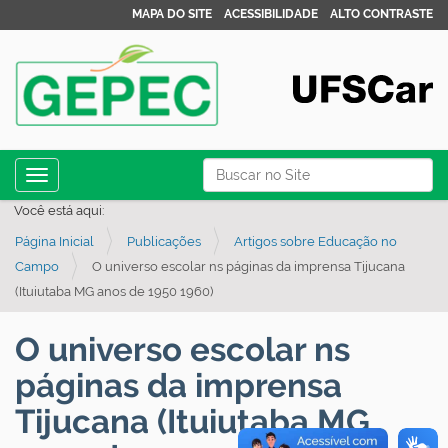
MAPA DO SITE
ACESSIBILIDADE
ALTO CONTRASTE
N
Busca
Toggle navigation
a
Busca Avançada…
Você está aqui:
v
Página Inicial
Publicações
Artigos sobre Educação no
e
Campo
O universo escolar ns páginas da imprensa Tijucana
g
(Ituiutaba MG anos de 1950 1960)
a
ç
O universo escolar ns
ã
páginas da imprensa
o
Tijucana (Ituiutaba MG